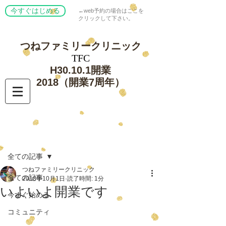
今すぐはじめる
←web予約の場合はここを
クリックして下さい。
つねファミリー
クリニック
​TFC
​H30.10.1開業
​2018（開業7周年）
記事
全ての記事
つねファミリークリニック
全ての記事
2018年10月1日
読了時間: 1分
いよいよ開業です
今すぐ始める
コミュニティ