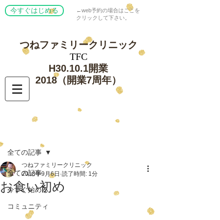
今すぐはじめる
←web予約の場合はここを
クリックして下さい。
つねファミリー
クリニック
​TFC
​H30.10.1開業
​2018（開業7周年）
記事
全ての記事
つねファミリークリニック
全ての記事
2018年9月6日
読了時間: 1分
お食い初め
今すぐ始める
コミュニティ