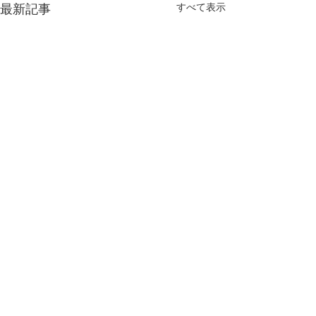
すべて表示
最新記事
コメント
すず 誕生
長男の受験