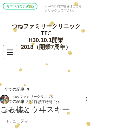
今すぐはじめる
←web予約の場合はここを
クリックして下さい。
つねファミリー
クリニック
​TFC
​H30.10.1開業
​2018（開業7周年）
記事
全ての記事
つねファミリークリニック
全ての記事
2018年12月2日
読了時間: 1分
ころ柿とウヰスキー
今すぐ始める
コミュニティ