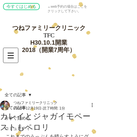
今すぐはじめる
←web予約の場合はここを
クリックして下さい。
つねファミリー
クリニック
​TFC
​H30.10.1開業
​2018（開業7周年）
記事
全ての記事
つねファミリークリニック
全ての記事
2018年12月19日
読了時間: 1分
カレイとジャガイモペー
今すぐ始める
ストもペロリ
コミュニティ
これまでのうっぷんを晴らすようにグ