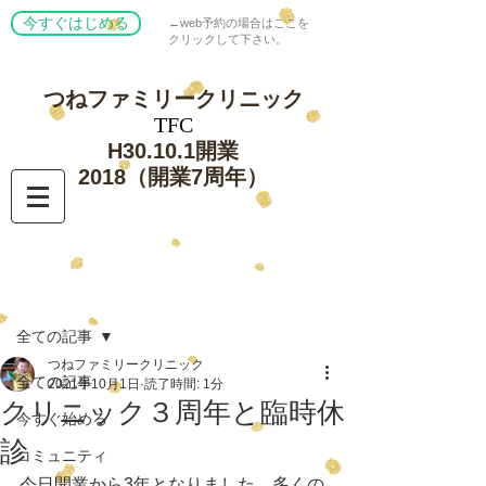
今すぐはじめる
←web予約の場合はここを
クリックして下さい。
つねファミリー
クリニック
​TFC
​H30.10.1開業
​2018（開業7周年）
記事
全ての記事
つねファミリークリニック
全ての記事
2021年10月1日
読了時間: 1分
クリニック３周年と臨時休
今すぐ始める
診
コミュニティ
今日開業から3年となりました。多くの