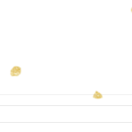
すず 誕生
長男