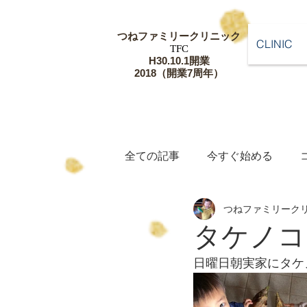
つねファミリー
クリニック
CLINIC
​TFC
​H30.10.1開業
​2018（開業7周年）
全ての記事
今すぐ始める
つねファミリーク
タケノコ
日曜日朝実家にタケ