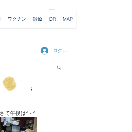
聞
ワクチン
診療
DR
MAP
ログイン
午後は^ - ^