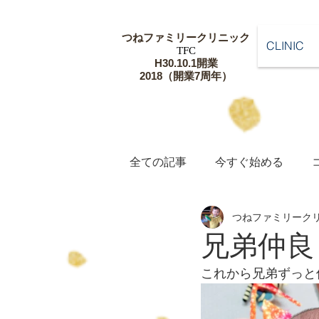
つねファミリー
クリニック
CLINIC
​TFC
​H30.10.1開業
​2018（開業7周年）
全ての記事
今すぐ始める
つねファミリーク
兄弟仲良く^
これから兄弟ずっと仲良