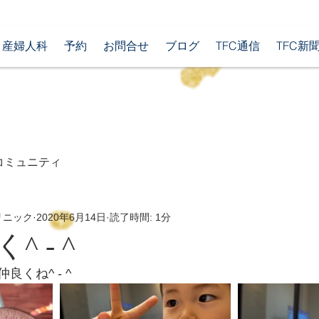
産婦人科
予約
お問合せ
ブログ
TFC通信
TFC新
コミュニティ
リニック
2020年6月14日
読了時間: 1分
 - ^
くね^ - ^