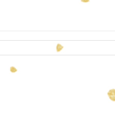
すず 誕生
長男