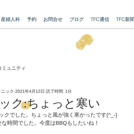
産婦人科
予約
お問合せ
ブログ
TFC通信
TFC新
コミュニティ
リニック
2021年4月12日
読了時間: 1分
ック:ちょっと寒い
クでした。ちょっと風が強く寒かったです(^_-)
せな時間でした。今度はBBQもしたいね！