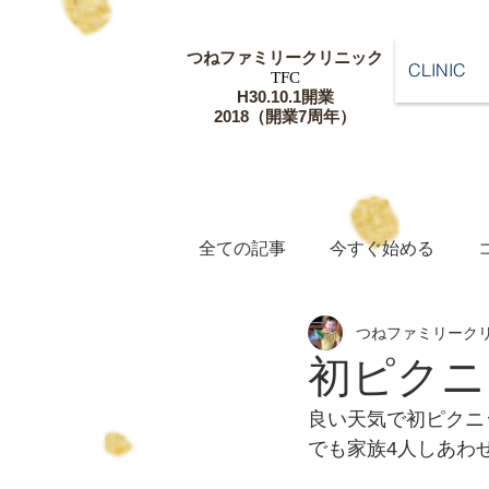
つねファミリー
クリニック
CLINIC
​TFC
​H30.10.1開業
​2018（開業7周年）
全ての記事
今すぐ始める
つねファミリーク
初ピクニ
良い天気で初ピクニッ
でも家族4人しあわ