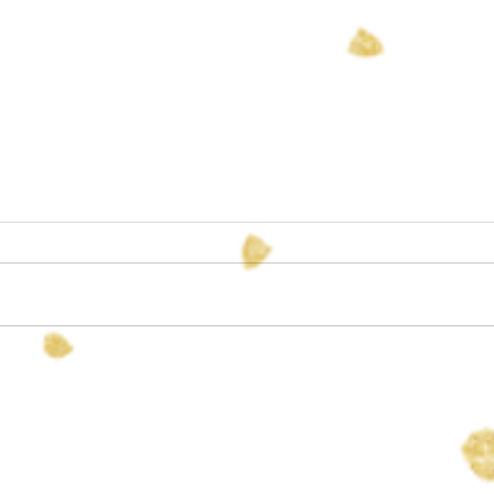
すず 誕生
長男