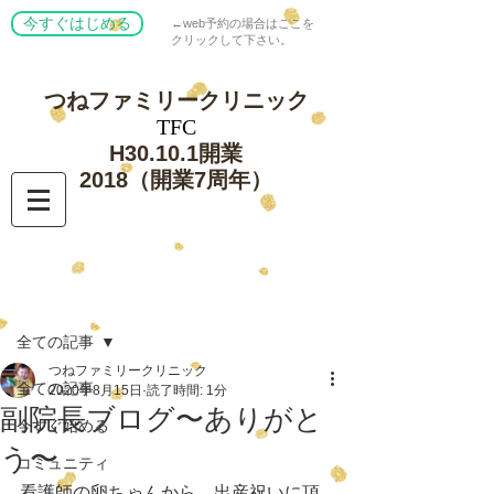
今すぐはじめる
←web予約の場合はここを
クリックして下さい。
つねファミリー
クリニック
​TFC
​H30.10.1開業
​2018（開業7周年）
記事
全ての記事
つねファミリークリニック
全ての記事
2020年8月15日
読了時間: 1分
副院長ブログ〜ありがと
今すぐ始める
う〜
コミュニティ
看護師の卵ちゃんから、出産祝いに頂