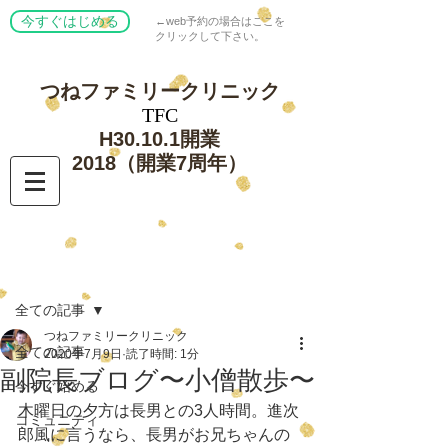
今すぐはじめる
←web予約の場合はここを
クリックして下さい。
つねファミリー
クリニック
​TFC
​H30.10.1開業
​2018（開業7周年）
記事
全ての記事
つねファミリークリニック
全ての記事
2020年7月9日
読了時間: 1分
副院長ブログ〜小僧散歩〜
今すぐ始める
木曜日の夕方は長男との3人時間。進次
コミュニティ
郎風に言うなら、長男がお兄ちゃんの