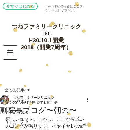
今すぐはじめる
←web予約の場合はここを
クリックして下さい。
つねファミリー
クリニック
​TFC
​H30.10.1開業
​2018（開業7周年）
記事
全ての記事
つねファミリークリニック
全ての記事
2021年3月1日
読了時間: 1分
副院長ブログ〜朝の〜
今すぐ始める
癒しショット。しかし、ここから戦い
コミュニティ
のゴングが鳴ります。イヤイヤ1号vs老