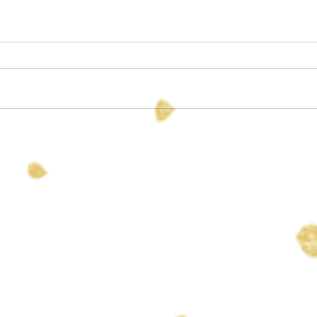
すず 誕生
長男