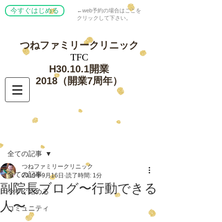
今すぐはじめる
←web予約の場合はここを
クリックして下さい。
つねファミリー
クリニック
​TFC
​H30.10.1開業
​2018（開業7周年）
記事
全ての記事
つねファミリークリニック
全ての記事
2019年9月16日
読了時間: 1分
副院長ブログ〜行動できる
今すぐ始める
人〜
コミュニティ