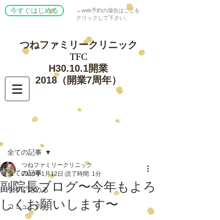
今すぐはじめる
←web予約の場合はここを
クリックして下さい。
つねファミリー
クリニック
​TFC
​H30.10.1開業
​2018（開業7周年）
記事
全ての記事
つねファミリークリニック
全ての記事
2019年1月12日
読了時間: 1分
副院長ブログ〜今年もよろ
今すぐ始める
しくお願いします〜
コミュニティ