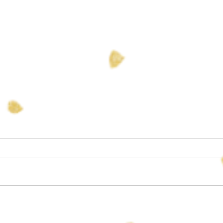
すず 誕生
長男