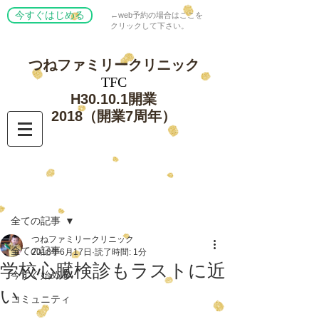
今すぐはじめる
←web予約の場合はここを
クリックして下さい。
つねファミリー
クリニック
​TFC
​H30.10.1開業
​2018（開業7周年）
記事
全ての記事
つねファミリークリニック
全ての記事
2018年6月17日
読了時間: 1分
学校心臓検診もラストに近
今すぐ始める
い
コミュニティ