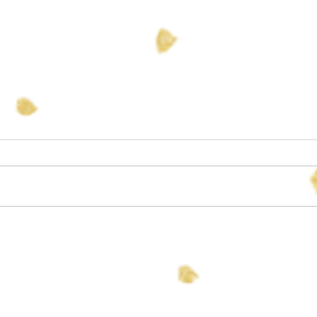
すず 誕生
長男