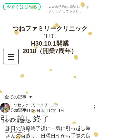
今すぐはじめる
←web予約の場合はここを
クリックして下さい。
つねファミリー
クリニック
​TFC
​H30.10.1開業
​2018（開業7周年）
記事
全ての記事
つねファミリークリニック
全ての記事
2019年1月20日
読了時間: 1分
引っ越し終了
今すぐ始める
昨日の診療終了後に一気に引っ越し屋
コミュニティ
さんの荷造り。日曜日朝から手際の良