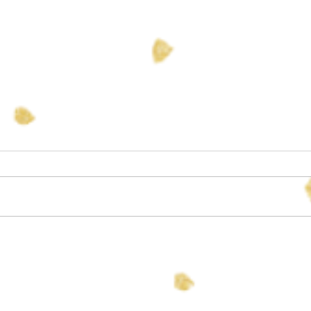
すず 誕生
長男