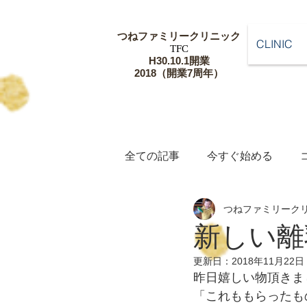
つねファミリー
クリニック
CLINIC
​TFC
​H30.10.1開業
​2018（開業7周年）
全ての記事
今すぐ始める
つねファミリーク
新しい離
更新日：
2018年11月22日
昨日嬉しい物頂きま
「これももらったも