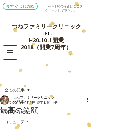
今すぐはじめる
←web予約の場合はここを
クリックして下さい。
つねファミリー
クリニック
​TFC
​H30.10.1開業
​2018（開業7周年）
記事
全ての記事
つねファミリークリニック
全ての記事
2019年9月2日
読了時間: 1分
最高の笑顔
今すぐ始める
コミュニティ