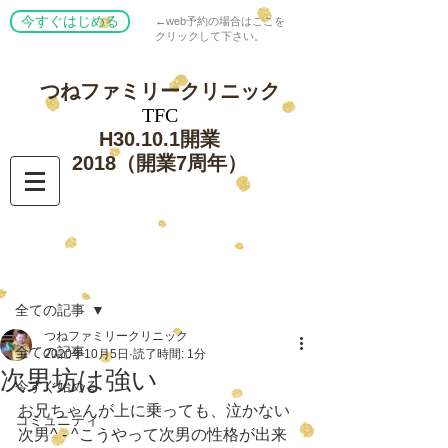
今すぐはじめる
←web予約の場合はここを
クリックして下さい。
つねファミリー
クリニック
​TFC
​H30.10.1開業
​2018（開業7周年）
記事
全ての記事
つねファミリークリニック
全ての記事
2020年10月5日
読了時間: 1分
次男坊は強い
今すぐ始める
お兄ちゃんが上に乗っても、泣かない
コミュニティ
次男^ - ^こうやって次男の性格が出来