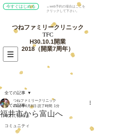
今すぐはじめる
←web予約の場合はここを
クリックして下さい。
つねファミリー
クリニック
​TFC
​H30.10.1開業
​2018（開業7周年）
記事
全ての記事
つねファミリークリニック
全ての記事
2018年6月8日
読了時間: 1分
福井市から富山へ
今すぐ始める
コミュニティ