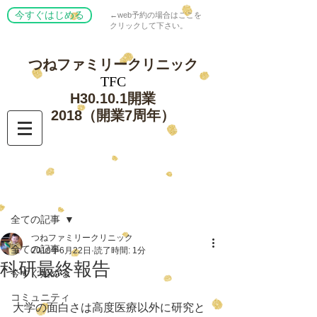
今すぐはじめる
←web予約の場合はここを
クリックして下さい。
つねファミリー
クリニック
​TFC
​H30.10.1開業
​2018（開業7周年）
記事
全ての記事
つねファミリークリニック
全ての記事
2018年6月22日
読了時間: 1分
科研最終報告
今すぐ始める
コミュニティ
大学の面白さは高度医療以外に研究と