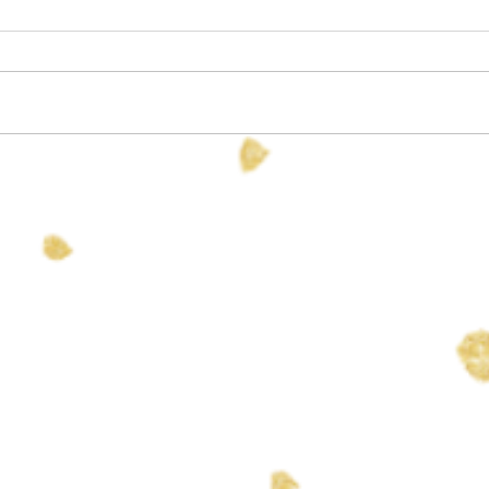
すず 誕生
長男