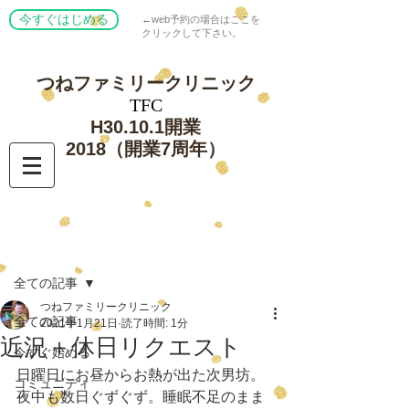
今すぐはじめる
←web予約の場合はここを
クリックして下さい。
つねファミリー
クリニック
​TFC
​H30.10.1開業
​2018（開業7周年）
記事
全ての記事
つねファミリークリニック
全ての記事
2021年1月21日
読了時間: 1分
近況＋休日リクエスト
今すぐ始める
日曜日にお昼からお熱が出た次男坊。
コミュニティ
夜中も数日ぐずぐず。睡眠不足のまま