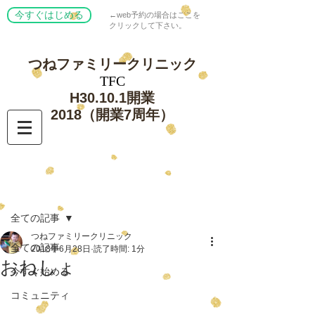
今すぐはじめる
←web予約の場合はここを
クリックして下さい。
つねファミリー
クリニック
​TFC
​H30.10.1開業
​2018（開業7周年）
記事
全ての記事
つねファミリークリニック
全ての記事
2018年6月28日
読了時間: 1分
おねしょ
今すぐ始める
コミュニティ