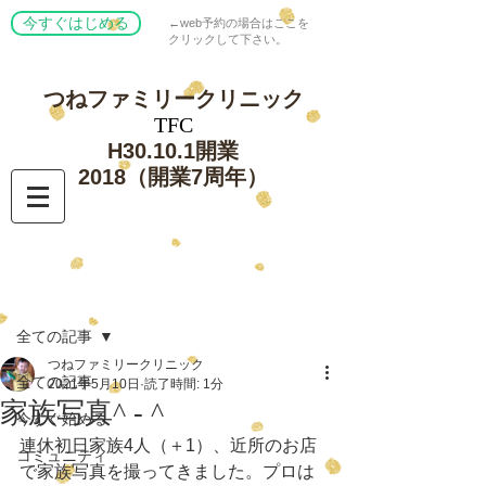
今すぐはじめる
←web予約の場合はここを
クリックして下さい。
つねファミリー
クリニック
​TFC
​H30.10.1開業
​2018（開業7周年）
記事
全ての記事
つねファミリークリニック
全ての記事
2021年5月10日
読了時間: 1分
家族写真^ - ^
今すぐ始める
連休初日家族4人（＋1）、近所のお店
コミュニティ
で家族写真を撮ってきました。プロは