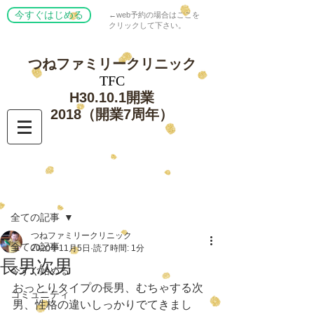
今すぐはじめる
←web予約の場合はここを
クリックして下さい。
つねファミリー
クリニック
​TFC
​H30.10.1開業
​2018（開業7周年）
記事
全ての記事
つねファミリークリニック
全ての記事
2020年11月5日
読了時間: 1分
長男次男
今すぐ始める
おっとりタイプの長男、むちゃする次
コミュニティ
男、性格の違いしっかりでてきまし