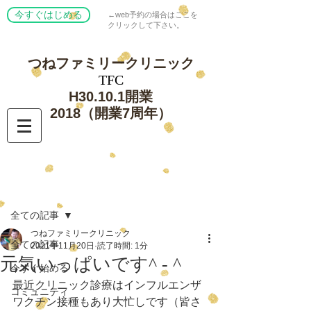
今すぐはじめる
←web予約の場合はここを
クリックして下さい。
つねファミリー
クリニック
​TFC
​H30.10.1開業
​2018（開業7周年）
記事
全ての記事
つねファミリークリニック
全ての記事
2021年11月20日
読了時間: 1分
元気いっぱいです^ - ^
今すぐ始める
最近クリニック診療はインフルエンザ
コミュニティ
ワクチン接種もあり大忙しです（皆さ