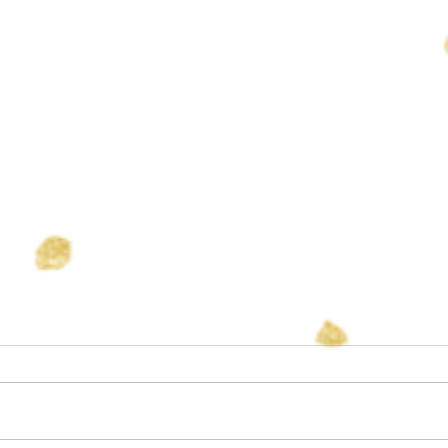
すず 誕生
長男