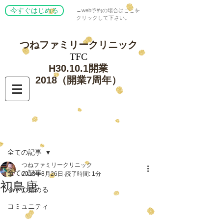
今すぐはじめる
←web予約の場合はここを
クリックして下さい。
つねファミリー
クリニック
​TFC
​H30.10.1開業
​2018（開業7周年）
記事
全ての記事
つねファミリークリニック
全ての記事
2018年8月26日
読了時間: 1分
初鳥唐
今すぐ始める
コミュニティ