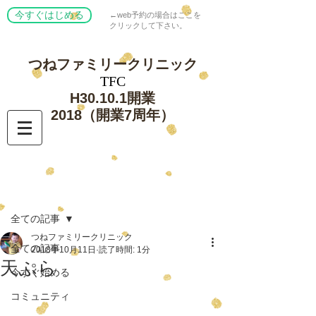
今すぐはじめる
←web予約の場合はここを
クリックして下さい。
つねファミリー
クリニック
​TFC
​H30.10.1開業
​2018（開業7周年）
記事
全ての記事
つねファミリークリニック
全ての記事
2018年10月11日
読了時間: 1分
天ぷら
今すぐ始める
コミュニティ