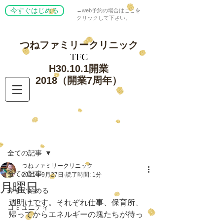
今すぐはじめる
←web予約の場合はここを
クリックして下さい。
つねファミリー
クリニック
​TFC
​H30.10.1開業
​2018（開業7周年）
記事
全ての記事
つねファミリークリニック
全ての記事
2021年9月27日
読了時間: 1分
月曜日
今すぐ始める
週明けです。それぞれ仕事、保育所、
コミュニティ
帰ってからエネルギーの塊たちが待っ