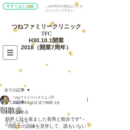
今すぐはじめる
←web予約の場合はここを
クリックして下さい。
つねファミリー
クリニック
​TFC
​H30.10.1開業
​2018（開業7周年）
記事
全ての記事
つねファミリークリニック
全ての記事
2020年9月11日
読了時間: 1分
朝散歩
今すぐ始める
朝早く目を覚ました長男と散歩です^ - 
コミュニティ
^消防士の訓練を見学して、誰もいない