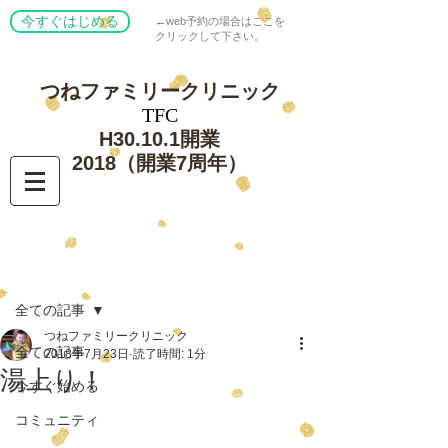
今すぐはじめる
←web予約の場合はここを
クリックして下さい。
つねファミリー
クリニック
​TFC
​H30.10.1開業
​2018（開業7周年）
記事
全ての記事
つねファミリークリニック
全ての記事
2018年7月23日
読了時間: 1分
湯上り！
今すぐ始める
コミュニティ