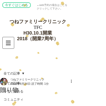
今すぐはじめる
←web予約の場合はここを
クリックして下さい。
つねファミリー
クリニック
​TFC
​H30.10.1開業
​2018（開業7周年）
記事
全ての記事
つねファミリークリニック
全ての記事
2018年8月24日
読了時間: 1分
贈り物
今すぐ始める
コミュニティ