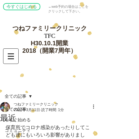
今すぐはじめる
←web予約の場合はここを
クリックして下さい。
つねファミリー
クリニック
​TFC
​H30.10.1開業
​2018（開業7周年）
記事
全ての記事
つねファミリークリニック
全ての記事
2022年3月11日
読了時間: 1分
最近
今すぐ始める
保育所でコロナ感染があったりしてこ
コミュニティ
ども達にもいろいろ影響がありまし