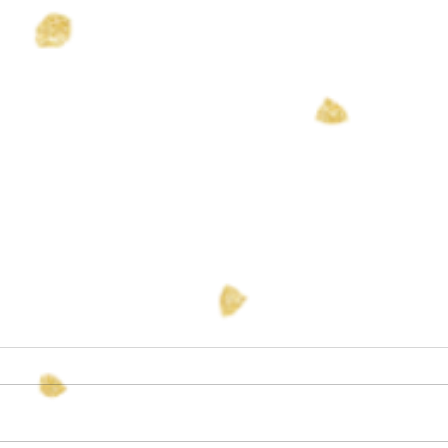
すず 誕生
長男