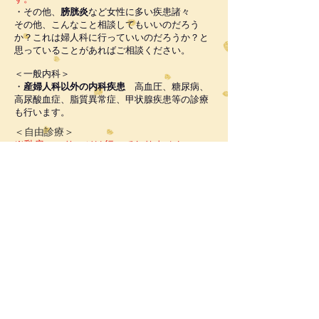
・
その他
、
膀胱炎
など女性に多い疾患諸々
​その他、こんなこと相談してもいいのだろう
か？これは婦人科に行っていいのだろうか？と
思っていることがあればご相談ください。
​＜一般内科＞
・
産婦人科以外の内科疾患
高血圧、糖尿病、
高尿酸血症、脂質異常症、甲状腺疾患等の診療
も行います。
＜自由診療＞
※乳房マッサージは行っておりません
・
緊急避妊薬
の処方 9
000円
・
​月経移動 3000円
・
プラセンタ注射
1本1500円 2本2500円
更年期障害(45〜55歳)
の方は、2週間〜1
ヶ月で効果が
みられた場合にのみ保険適用
(それまでは自費)となりま
すが、本数制限が
あります。また、血液検査でホルモ
ン値を測
定します。