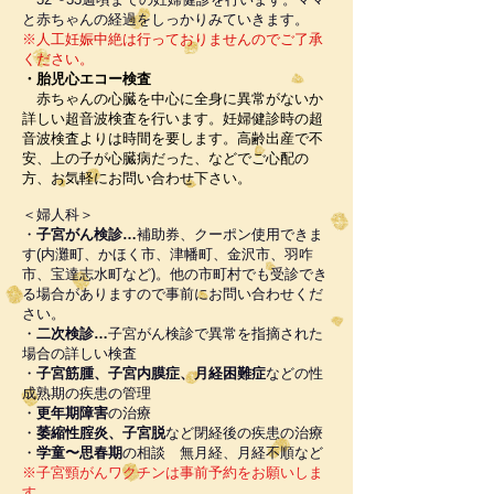
と赤ちゃんの経過をしっかりみていきます。
​※
人工妊娠中絶は行っておりませんのでご了承
ください。
・胎児心エコー検査
​
赤ちゃんの
心臓を中心に全身に異常がないか
詳しい超音波検査を行います。妊婦健診時の超
音波検査よりは時間を要します。高齢出産で不
安、上の子が心臓病だった、などでご心配の
方、お気軽にお問い合わせ下さい。
​＜婦人科＞
・
子宮がん検診…
補助券、クーポン使用できま
す(内灘町、かほく市、津幡町、金沢市、羽咋
市、宝達志水町など)。他の市町村でも受診でき
る場合がありますので事前にお問い合わせくだ
さい。
・
二次検診…
子宮がん検診で異常を指摘された
場合の詳しい検査
・
子宮筋腫、子宮内膜症、月経困難症
などの性
成熟期の疾患の管理
​・
更年期障害
の治療
​・
萎縮性腟炎、子宮脱
など閉経後の疾患の治療
・
学童〜思春期
の相談 無月経、月経不順など
※子宮頸がんワクチンは事前予約をお願いしま
す。