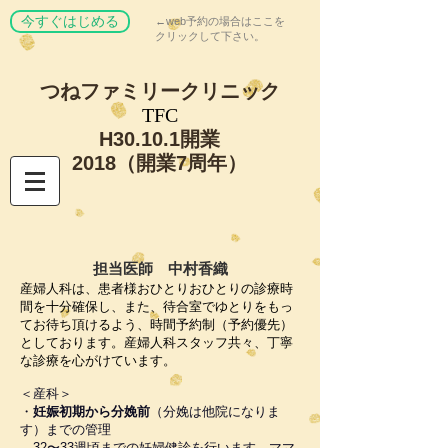
今すぐはじめる
←web予約の場合はここを
クリックして下さい。
つねファミリー
クリニック
​TFC
​H30.10.1開業
​2018（開業7周年）
担当医師 中村香織
産婦人科は、患者様おひとりおひとりの診療時
間を十分確保し、また、待合室でゆとりをもっ
てお待ち頂けるよう、時間予約制（予約優先）
としております。産婦人科スタッフ共々、丁寧
な診療を心がけています。
＜産科＞
・
妊娠初期から分娩前
（分娩は他院になりま
す）までの管理
32〜33週頃までの
妊婦健診を行います。ママ