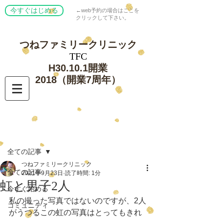
今すぐはじめる
←web予約の場合はここを
クリックして下さい。
つねファミリー
クリニック
​TFC
​H30.10.1開業
​2018（開業7周年）
記事
全ての記事
つねファミリークリニック
全ての記事
2021年9月23日
読了時間: 1分
虹と男子2人
今すぐ始める
私の撮った写真ではないのですが、2人
コミュニティ
がうつるこの虹の写真はとってもきれ